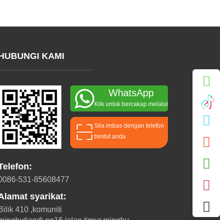
HUBUNGI KAMI
WhatsApp
Klik untuk bercakap melalui
whatsapp
Sila imbas dengan telefon
bimbit anda
Telefon:
0086-531-85608477
Alamat syarikat:
Bilik 410 ,komuniti