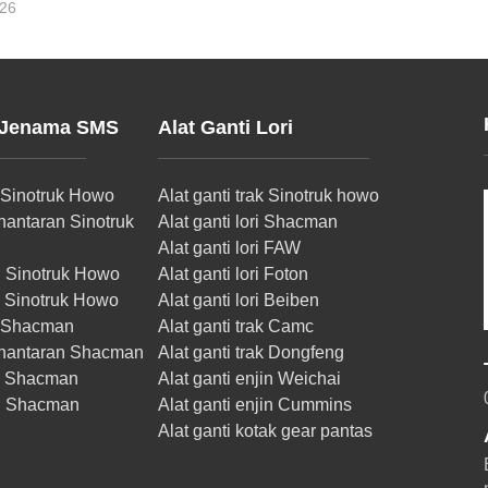
-26
 Jenama SMS
Alat Ganti Lori
n Sinotruk Howo
Alat ganti trak Sinotruk howo
hantaran Sinotruk
Alat ganti lori Shacman
Alat ganti lori FAW
n Sinotruk Howo
Alat ganti lori Foton
s Sinotruk Howo
Alat ganti lori Beiben
n Shacman
Alat ganti trak Camc
ghantaran Shacman
Alat ganti trak Dongfeng
is Shacman
Alat ganti enjin Weichai
in Shacman
Alat ganti enjin Cummins
Alat ganti kotak gear pantas