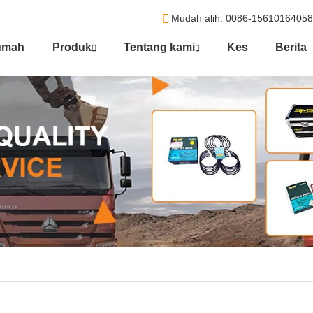
Mudah alih
: 0086-1561016405
umah
Produk
Tentang kami
Kes
Berita