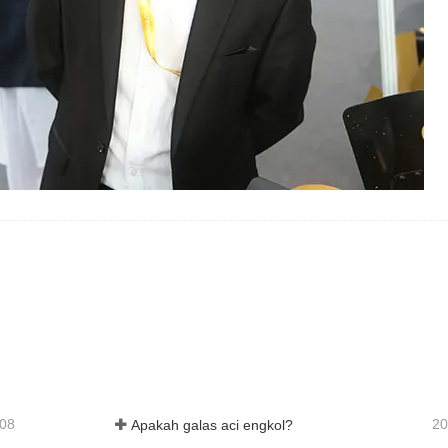
-08
20
Apakah galas aci engkol?